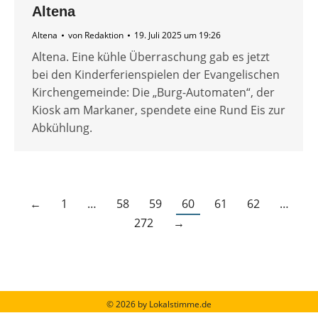
Altena
Altena
von
Redaktion
19. Juli 2025 um 19:26
Altena. Eine kühle Überraschung gab es jetzt
bei den Kinderferienspielen der Evangelischen
Kirchengemeinde: Die „Burg-Automaten“, der
Kiosk am Markaner, spendete eine Rund Eis zur
Abkühlung.
←
1
…
58
59
60
61
62
…
272
→
© 2026 by Lokalstimme.de
Werbung schalten
|
Impressum
|
Barrierefreiheit
|