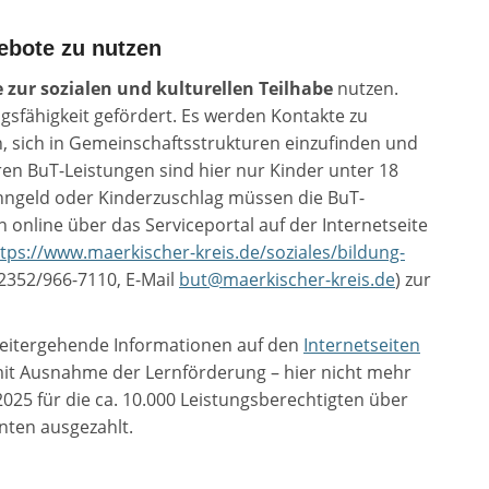
gebote zu nutzen
 zur sozialen und kulturellen Teilhabe
nutzen.
ngsfähigkeit gefördert. Es werden Kontakte zu
n, sich in Gemeinschaftsstrukturen einzufinden und
en BuT-Leistungen sind hier nur Kinder unter 18
hngeld oder Kinderzuschlag müssen die BuT-
 online über das Serviceportal auf der Internetseite
tps://www.maerkischer-kreis.de/soziales/bildung-
02352/966-7110, E-Mail
but@maerkischer-kreis.de
) zur
weitergehende Informationen auf den
Internetseiten
mit Ausnahme der Lernförderung – hier nicht mehr
025 für die ca. 10.000 Leistungsberechtigten über
nten ausgezahlt.