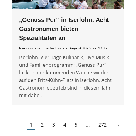
„Genuss Pur“ in Iserlohn: Acht
Gastronomen bieten
Spezialitäten an
Iserlohn
von
Redaktion
2. August 2026 um 17:27
Iserlohn. Vier Tage Kulinarik, Live-Musik
und Familienprogramm: „Genuss Pur“
lockt in der kommenden Woche wieder
auf den Fritz-Kühn-Platz in Iserlohn. Acht
Gastronomiebetrieb sind in diesem Jahr
mit dabei.
1
2
3
4
5
…
272
→