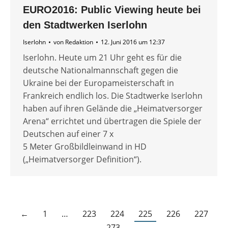
EURO2016: Public Viewing heute bei
den Stadtwerken Iserlohn
Iserlohn
von
Redaktion
12. Juni 2016 um 12:37
Iserlohn. Heute um 21 Uhr geht es für die
deutsche Nationalmannschaft gegen die
Ukraine bei der Europameisterschaft in
Frankreich endlich los. Die Stadtwerke Iserlohn
haben auf ihren Gelände die „Heimatversorger
Arena“ errichtet und übertragen die Spiele der
Deutschen auf einer 7 x
5 Meter Großbildleinwand in HD
(„Heimatversorger Definition“).
←
1
…
223
224
225
226
227
…
273
→