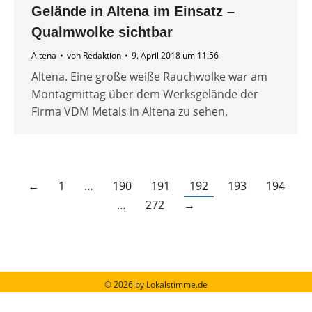
Gelände in Altena im Einsatz –
Qualmwolke sichtbar
Altena
von
Redaktion
9. April 2018 um 11:56
Altena. Eine große weiße Rauchwolke war am
Montagmittag über dem Werksgelände der
Firma VDM Metals in Altena zu sehen.
←
1
…
190
191
192
193
194
…
272
→
© 2026 by Lokalstimme.de
Werbung schalten
|
Impressum
|
Barrierefreiheit
|
Datenschutzerklärung