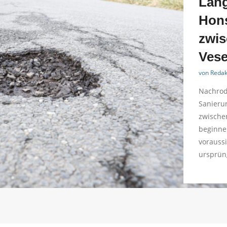
Lang
Hon
zwis
Vese
von
Redak
Nachrod
Sanieru
zwische
beginnen
voraussi
ursprün