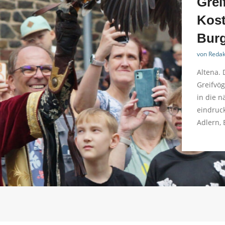
Grei
Kost
Burg
von
Redak
Altena. 
Greifvög
in die n
eindruck
Adlern,