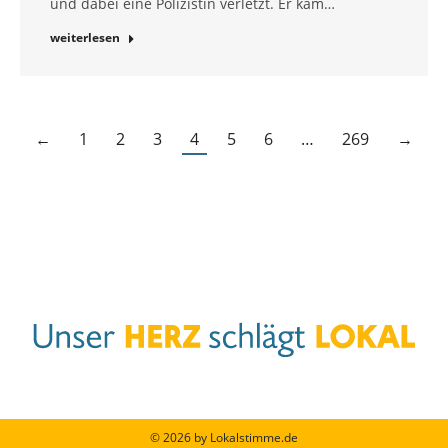
und dabei eine Polizistin verletzt. Er kam…
weiterlesen
←
1
2
3
4
5
6
…
269
→
© 2026 by Lokalstimme.de