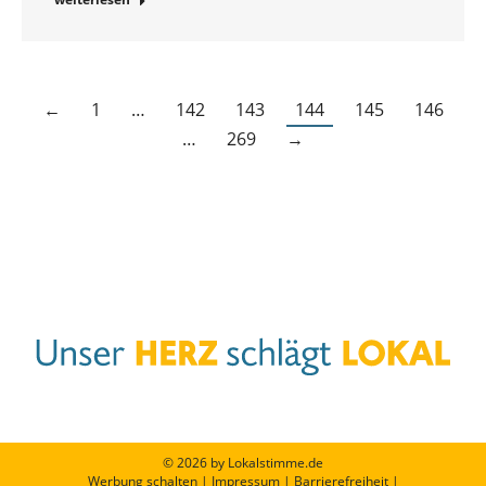
←
1
…
142
143
144
145
146
…
269
→
© 2026 by Lokalstimme.de
Werbung schalten
|
Impressum
|
Barrierefreiheit
|