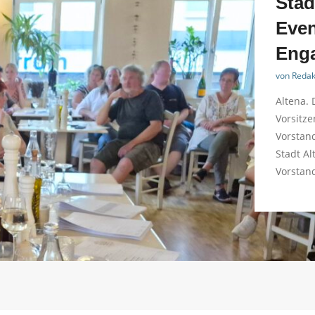
Stad
Even
Enga
von
Redak
Altena. 
Vorsitze
Vorstand
Stadt Al
Vorstan