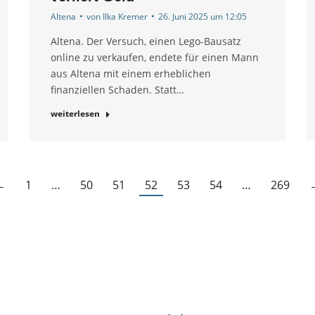
Altena
von
Ilka Kremer
26. Juni 2025 um 12:05
Altena. Der Versuch, einen Lego-Bausatz
online zu verkaufen, endete für einen Mann
aus Altena mit einem erheblichen
finanziellen Schaden. Statt…
weiterlesen
←
1
…
50
51
52
53
54
…
269