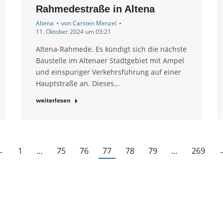
Rahmedestraße in Altena
Altena
von
Carsten Menzel
11. Oktober 2024 um 03:21
Altena-Rahmede. Es kündigt sich die nächste
Baustelle im Altenaer Stadtgebiet mit Ampel
und einspuriger Verkehrsführung auf einer
Hauptstraße an. Dieses…
weiterlesen
←
1
…
75
76
77
78
79
…
269