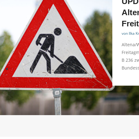
UPDA
Alte
Frei
von
Ilka 
Altena/
Freitagm
B 236 zw
Bundesst