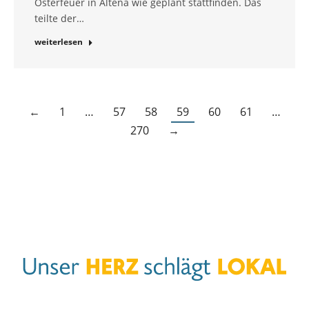
Osterfeuer in Altena wie geplant stattfinden. Das
teilte der…
weiterlesen
←
1
…
57
58
59
60
61
…
270
→