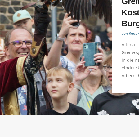
Grei
Kost
Burg
von
Redak
Altena. 
Greifvög
in die n
eindruck
Adlern,