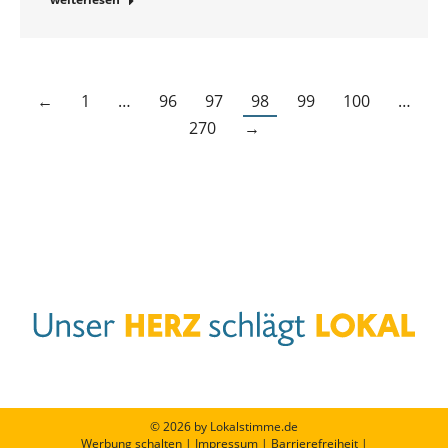
←
1
…
96
97
98
99
100
…
270
→
© 2026 by Lokalstimme.de
Werbung schalten
|
Impressum
|
Barrierefreiheit
|