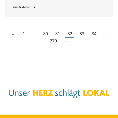
weiterlesen
←
1
…
80
81
82
83
84
…
270
→