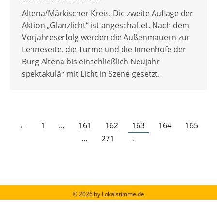
Altena/Märkischer Kreis. Die zweite Auflage der
Aktion „Glanzlicht“ ist angeschaltet. Nach dem
Vorjahreserfolg werden die Außenmauern zur
Lenneseite, die Türme und die Innenhöfe der
Burg Altena bis einschließlich Neujahr
spektakulär mit Licht in Szene gesetzt.
←
1
…
161
162
163
164
165
…
271
→
© 2026 by Lokalstimme.de
Werbung schalten
|
Impressum
|
Barrierefreiheit
|
Datenschutzerklärung