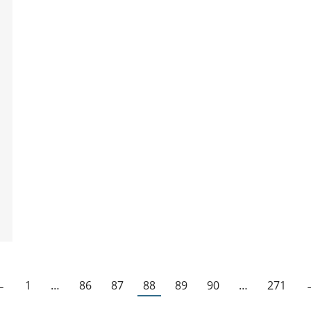
←
1
…
86
87
88
89
90
…
271