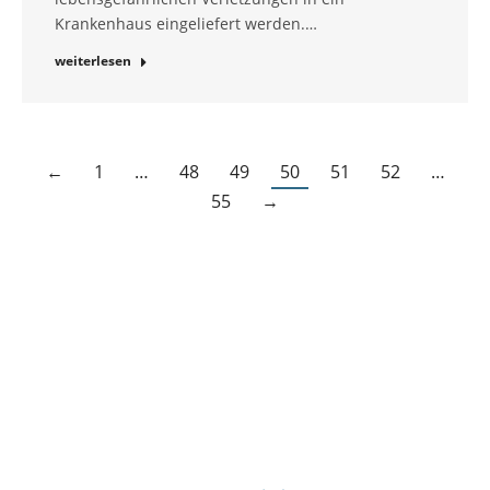
Krankenhaus eingeliefert werden.…
weiterlesen
←
1
…
48
49
50
51
52
…
55
→