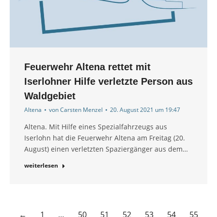
Feuerwehr Altena rettet mit
Iserlohner Hilfe verletzte Person aus
Waldgebiet
Altena
von
Carsten Menzel
20. August 2021 um 19:47
Altena. Mit Hilfe eines Spezialfahrzeugs aus
Iserlohn hat die Feuerwehr Altena am Freitag (20.
August) einen verletzten Spaziergänger aus dem…
weiterlesen
←
1
…
50
51
52
53
54
55