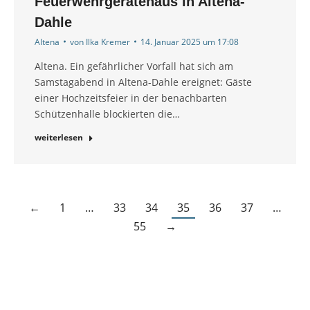
Feuerwehrgerätehaus in Altena-
Dahle
Altena
von
Ilka Kremer
14. Januar 2025 um 17:08
Altena. Ein gefährlicher Vorfall hat sich am
Samstagabend in Altena-Dahle ereignet: Gäste
einer Hochzeitsfeier in der benachbarten
Schützenhalle blockierten die…
weiterlesen
←
1
…
33
34
35
36
37
…
55
→