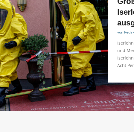
Groß
Iser
ausg
von
Redak
Iserlohn
und Men
Iserlohn
Acht Pe