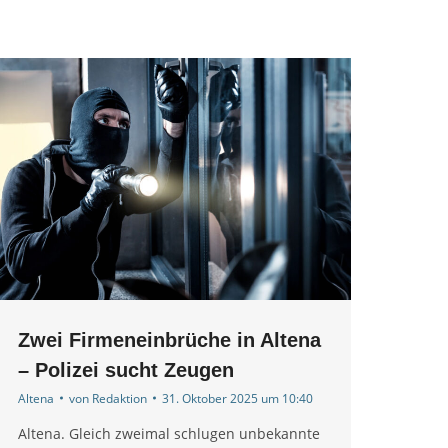
Zwei Firmeneinbrüche in Altena
– Polizei sucht Zeugen
Altena
von
Redaktion
31. Oktober 2025 um 10:40
Altena. Gleich zweimal schlugen unbekannte