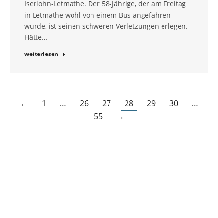
Iserlohn-Letmathe. Der 58-Jährige, der am Freitag
in Letmathe wohl von einem Bus angefahren
wurde, ist seinen schweren Verletzungen erlegen.
Hätte…
weiterlesen
←
1
…
26
27
28
29
30
…
55
→