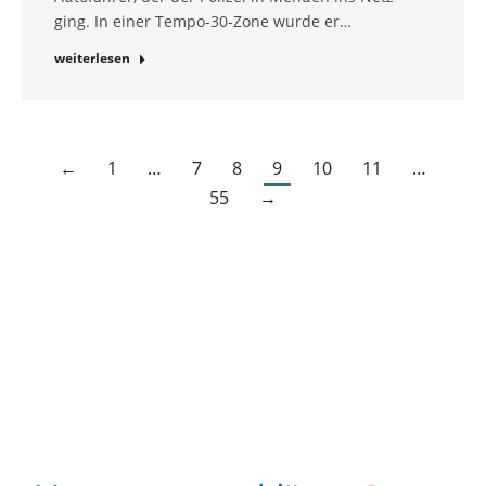
ging. In einer Tempo-30-Zone wurde er…
weiterlesen
←
1
…
7
8
9
10
11
…
55
→