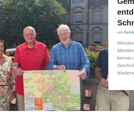
Gem
entd
Sch
von
Redak
Menden.
Mendene
kennen 
Geschich
Niedero