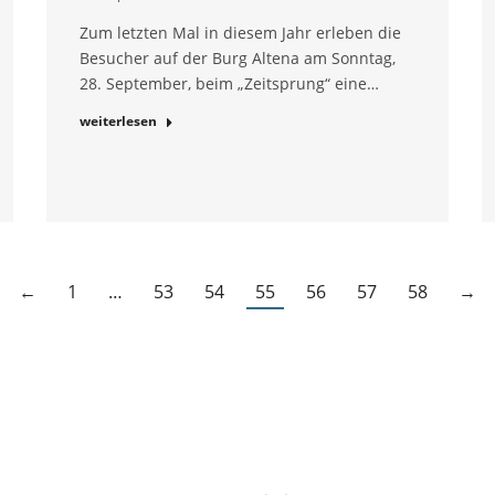
Zum letzten Mal in diesem Jahr erleben die
Besucher auf der Burg Altena am Sonntag,
28. September, beim „Zeitsprung“ eine…
weiterlesen
←
1
…
53
54
55
56
57
58
→