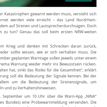
er Katastrophen gewarnt werden muss, versteht sich
ernet werden viele erreicht – das Land Nordrhein-
rdem auf Sirenen und Lautsprecherdurchsagen. Doch
rm zu tun? Genau das soll beim ersten NRW-weiten
em Krieg und denken mit Schrecken daran zurück,
eder sollte wissen, wie er sich verhalten muss. Die
mber geplanten Warntage sollen jeweils unter einem
Thema Warnung wieder mehr ins Bewusstsein rücken.
lten hat, sinkt das Risiko für die Gesamtheit“, erklärt
rung soll die Bedeutung der Signale kennen. Bei der
llem um die Bedeutung der Sirenensignale, um
ln und zu Verhaltenshinweisen.
 6. September um 10 Uhr über die Warn-App „NINA“
 des Bundes) eine Probewarnmeldung versenden. Die