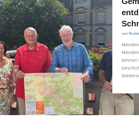
Gem
entd
Sch
von
Redak
Menden.
Mendene
kennen 
Geschich
Niedero