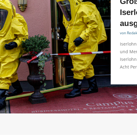
Groß
Iser
ausg
von
Redak
Iserlohn
und Men
Iserlohn
Acht Pe