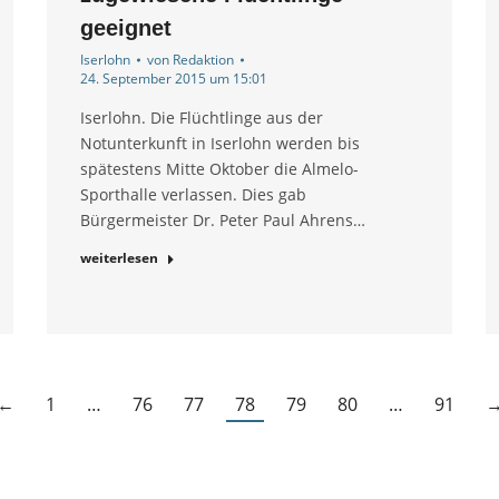
geeignet
Iserlohn
von
Redaktion
24. September 2015 um 15:01
Iserlohn. Die Flüchtlinge aus der
Notunterkunft in Iserlohn werden bis
spätestens Mitte Oktober die Almelo-
Sporthalle verlassen. Dies gab
Bürgermeister Dr. Peter Paul Ahrens…
weiterlesen
←
1
…
76
77
78
79
80
…
91