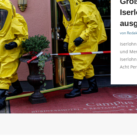
Groß
Iser
ausg
von
Redak
Iserlohn
und Men
Iserlohn
Acht Pe