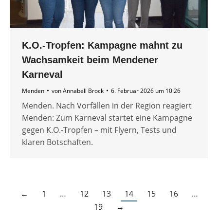
K.O.-Tropfen: Kampagne mahnt zu
Wachsamkeit beim Mendener
Karneval
Menden
von
Annabell Brock
6. Februar 2026 um 10:26
Menden. Nach Vorfällen in der Region reagiert
Menden: Zum Karneval startet eine Kampagne
gegen K.O.-Tropfen – mit Flyern, Tests und
klaren Botschaften.
←
1
…
12
13
14
15
16
…
19
→