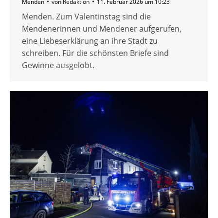
Menden
von
Redaktion
11. Februar 2026 um 10:23
Menden. Zum Valentinstag sind die
Mendenerinnen und Mendener aufgerufen,
eine Liebeserklärung an ihre Stadt zu
schreiben. Für die schönsten Briefe sind
Gewinne ausgelobt.