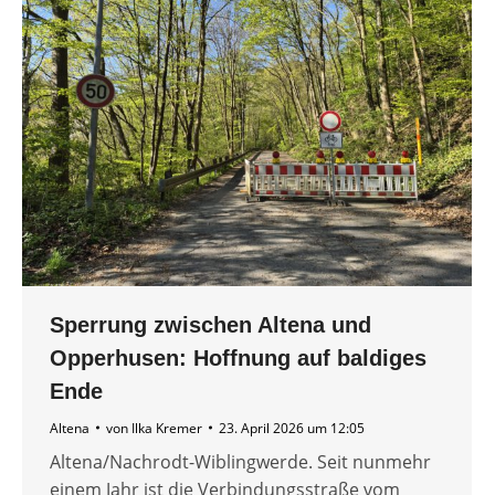
Sperrung zwischen Altena und
Opperhusen: Hoffnung auf baldiges
Ende
Altena
von
Ilka Kremer
23. April 2026 um 12:05
Altena/Nachrodt-Wiblingwerde. Seit nunmehr
einem Jahr ist die Verbindungsstraße vom