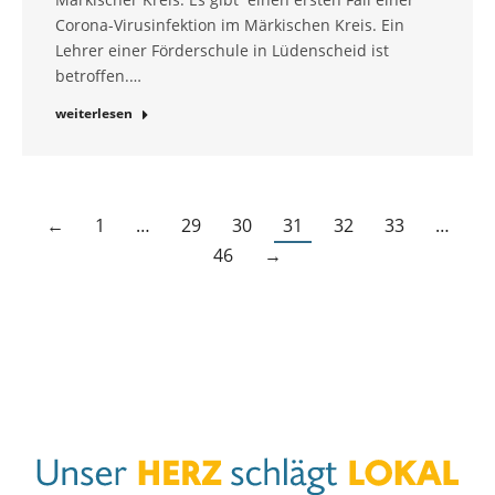
Corona-Virusinfektion im Märkischen Kreis. Ein
Lehrer einer Förderschule in Lüdenscheid ist
betroffen.…
weiterlesen
←
1
…
29
30
31
32
33
…
46
→