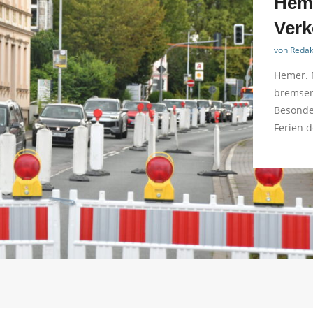
Heme
Verk
von
Redak
Hemer. 
bremsen
Besonde
Ferien d