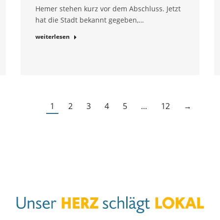
Hemer stehen kurz vor dem Abschluss. Jetzt
hat die Stadt bekannt gegeben,…
weiterlesen
1
2
3
4
5
…
12
→