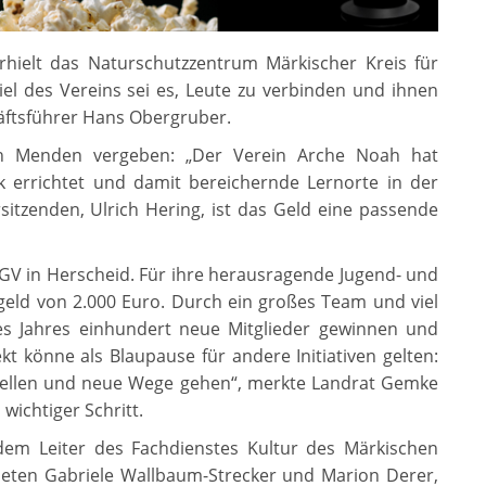
rhielt das Naturschutzzentrum Märkischer Kreis für
l des Vereins sei es, Leute zu verbinden und ihnen
äftsführer Hans Obergruber.
h Menden vergeben: „Der Verein Arche Noah hat
k errichtet und damit bereichernde Lernorte in der
itzenden, Ulrich Hering, ist das Geld eine passende
GV in Herscheid. Für ihre herausragende Jugend- und
geld von 2.000 Euro. Durch ein großes Team und viel
es Jahres einhundert neue Mitglieder gewinnen und
kt könne als Blaupause für andere Initiativen gelten:
stellen und neue Wege gehen“, merkte Landrat Gemke
wichtiger Schritt.
dem Leiter des Fachdienstes Kultur des Märkischen
neten Gabriele Wallbaum-Strecker und Marion Derer,