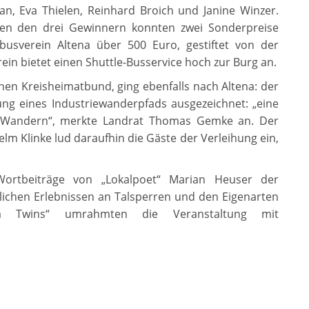
n, Eva Thielen, Reinhard Broich und Janine Winzer.
en den drei Gewinnern konnten zwei Sonderpreise
busverein Altena über 500 Euro, gestiftet von der
ein bietet einen Shuttle-Busservice hoch zur Burg an.
hen Kreisheimatbund, ging ebenfalls nach Altena: der
ung eines Industriewanderpfads ausgezeichnet: „eine
nd Wandern“, merkte Landrat Thomas Gemke an. Der
lm Klinke lud daraufhin die Gäste der Verleihung ein,
rtbeiträge von „Lokalpoet“ Marian Heuser der
lichen Erlebnissen an Talsperren und den Eigenarten
a Twins“ umrahmten die Veranstaltung mit
.