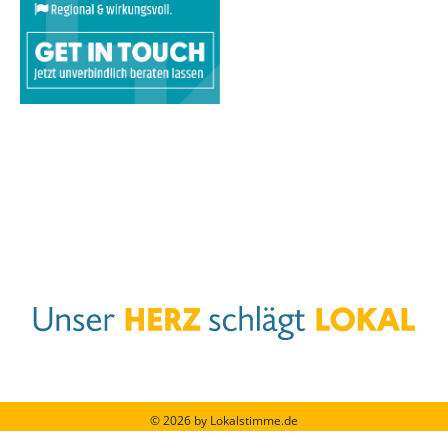
© 2026 by Lokalstimme.de
Werbung schalten
|
Impressum
|
Barrierefreiheit
|