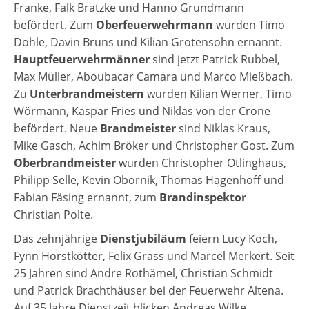
Franke, Falk Bratzke und Hanno Grundmann
befördert. Zum
Oberfeuerwehrmann
wurden Timo
Dohle, Davin Bruns und Kilian Grotensohn ernannt.
Hauptfeuerwehrmänner
sind jetzt Patrick Rubbel,
Max Müller, Aboubacar Camara und Marco Mießbach.
Zu
Unterbrandmeistern
wurden Kilian Werner, Timo
Wörmann, Kaspar Fries und Niklas von der Crone
befördert. Neue
Brandmeister
sind Niklas Kraus,
Mike Gasch, Achim Bröker und Christopher Gost. Zum
Oberbrandmeister
wurden Christopher Otlinghaus,
Philipp Selle, Kevin Obornik, Thomas Hagenhoff und
Fabian Fäsing ernannt, zum
Brandinspektor
Christian Polte.
Das zehnjährige
Dienstjubiläum
feiern Lucy Koch,
Fynn Horstkötter, Felix Grass und Marcel Merkert. Seit
25 Jahren sind Andre Rothämel, Christian Schmidt
und Patrick Brachthäuser bei der Feuerwehr Altena.
Auf 35 Jahre Dienstzeit blicken Andreas Wilke,