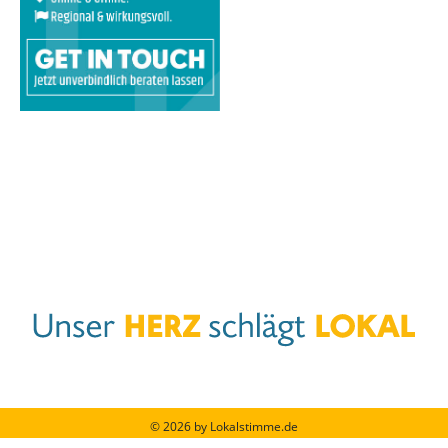
© 2026 by Lokalstimme.de
Werbung schalten
|
Impressum
|
Barrierefreiheit
|