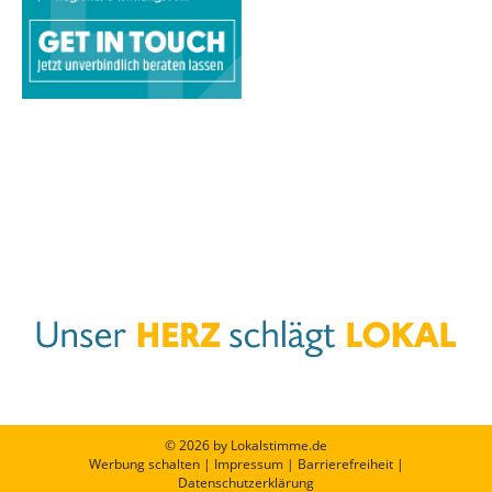
© 2026 by Lokalstimme.de
Werbung schalten
|
Impressum
|
Barrierefreiheit
|
Datenschutzerklärung