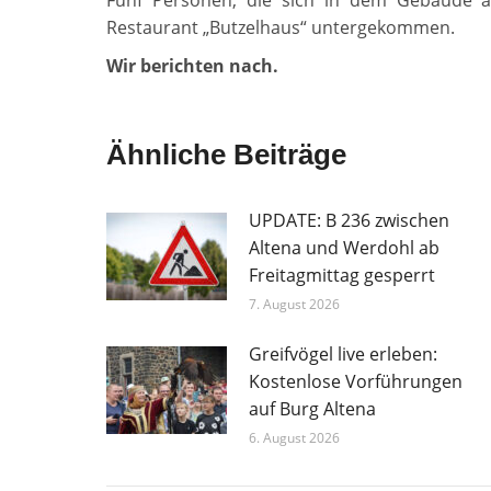
Fünf Personen, die sich in dem Gebäude a
Restaurant „Butzelhaus“ untergekommen.
Wir berichten nach.
Ähnliche Beiträge
UPDATE: B 236 zwischen
Altena und Werdohl ab
Freitagmittag gesperrt
7. August 2026
Greifvögel live erleben:
Kostenlose Vorführungen
auf Burg Altena
6. August 2026