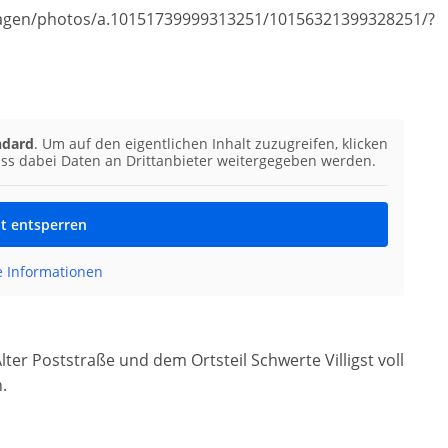
agen/photos/a.10151739999313251/10156321399328251/?
ndard
. Um auf den eigentlichen Inhalt zuzugreifen, klicken
dass dabei Daten an Drittanbieter weitergegeben werden.
lt entsperren
e Informationen
lter Poststraße und dem Ortsteil Schwerte Villigst voll
.