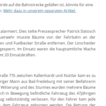
erde auf die Bahnstrecke gefallen ist, könnte für eine
n.
Mehr dazu in unserem separaten
Artikel
.
larmiert. Dies teilte Pressesprecher Patrick Slatosch
euerwehr musste Bäume von der Fahrbahn an der
en und Fuelbecker Straße entfernen. Der Linscheider
l gesperrt. Im Einsatz waren die hauptamtliche Wache
t 20 Einsatzkräften.
traße 776 zwischen Kallenhardt und Nuttlar kam es zu
hriger Mann aus Bad Fredeburg mit seiner Beifahrerin
der Witterung und des Sturmes wurden mehrere Bäume
ich in Bewegung befindliche Fahrzeug des 47jährigen
eug selbstständig verlassen. Für den Fahrer kam jede
aus dem Fahrzeug geborgen werden. Die Rettung der