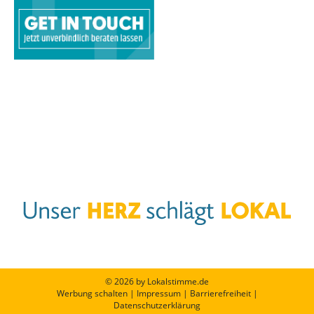
© 2026 by Lokalstimme.de
Werbung schalten
|
Impressum
|
Barrierefreiheit
|
Datenschutzerklärung