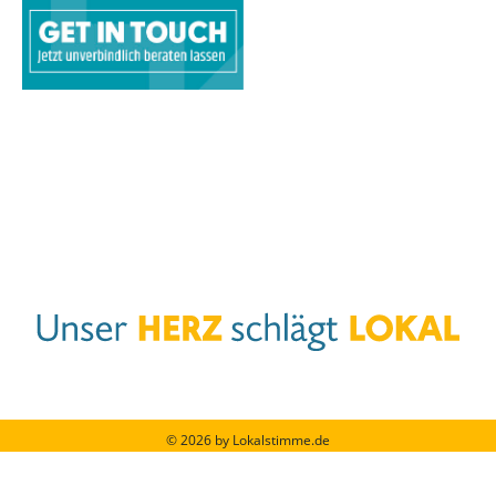
© 2026 by Lokalstimme.de
Werbung schalten
|
Impressum
|
Barrierefreiheit
|
Datenschutzerklärung