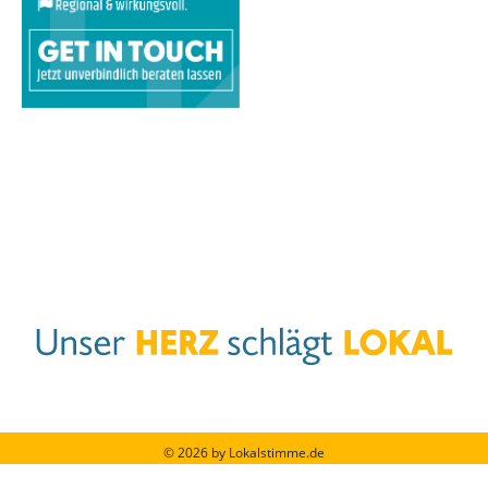
© 2026 by Lokalstimme.de
Werbung schalten
|
Impressum
|
Barrierefreiheit
|