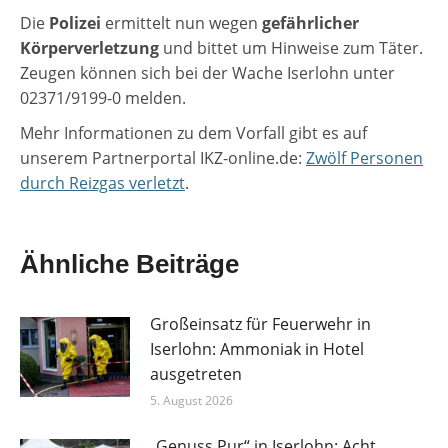
Die
Polizei
ermittelt nun wegen
gefährlicher
Körperverletzung
und bittet um Hinweise zum Täter.
Zeugen können sich bei der Wache Iserlohn unter
02371/9199-0 melden.
Mehr Informationen zu dem Vorfall gibt es auf
unserem Partnerportal IKZ-online.de:
Zwölf Personen
durch Reizgas verletzt
.
Ähnliche Beiträge
Großeinsatz für Feuerwehr in
Iserlohn: Ammoniak in Hotel
ausgetreten
5. August 2026
„Genuss Pur“ in Iserlohn: Acht