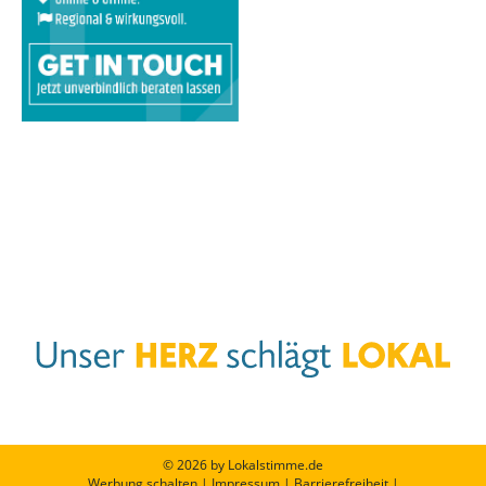
© 2026 by Lokalstimme.de
Werbung schalten
|
Impressum
|
Barrierefreiheit
|