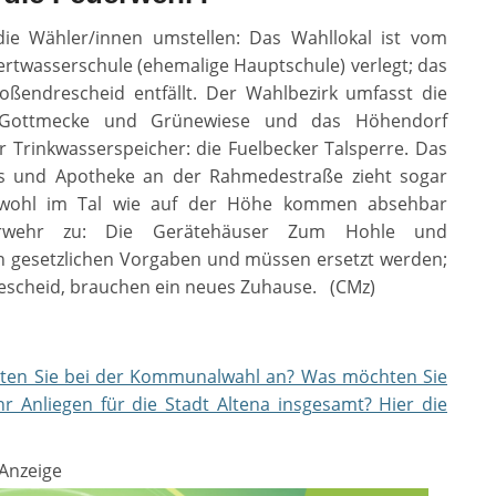
ie Wähler/innen umstellen: Das Wahllokal ist vom
twasserschule (ehemalige Hauptschule) verlegt; das
ßendrescheid entfällt. Der Wahlbezirk umfasst die
y, Gottmecke und Grünewiese und das Höhendorf
r Trinkwasserspeicher: die Fuelbecker Talsperre. Das
s und Apotheke an der Rahmedestraße zieht sogar
 Sowohl im Tal wie auf der Höhe kommen absehbar
uerwehr zu: Die Gerätehäuser Zum Hohle und
 gesetzlichen Vorgaben und müssen ersetzt werden;
escheid, brauchen ein neues Zuhause. (CMz)
eten Sie bei der Kommunalwahl an? Was möchten Sie
hr Anliegen für die Stadt Altena insgesamt? Hier die
Anzeige