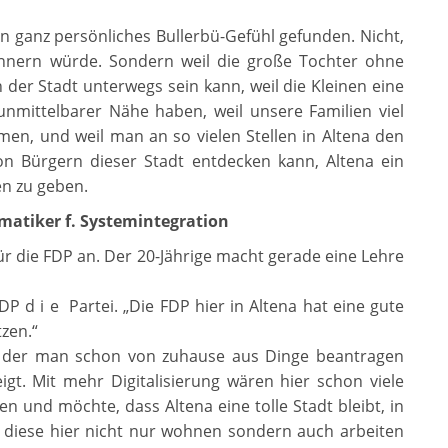
in ganz persönliches Bullerbü-Gefühl gefunden. Nicht,
innern würde. Sondern weil die große Tochter ohne
 der Stadt unterwegs sein kann, weil die Kleinen eine
 unmittelbarer Nähe haben, weil unsere Familien viel
n, und weil man an so vielen Stellen in Altena den
n Bürgern dieser Stadt entdecken kann, Altena ein
en zu geben.
rmatiker f. Systemintegration
ür die FDP an. Der 20-Jährige macht gerade eine Lehre
P d i e Partei. „Die FDP hier in Altena hat eine gute
zen.“
n der man schon von zuhause aus Dinge beantragen
gt. Mit mehr Digitalisierung wären hier schon viele
n und möchte, dass Altena eine tolle Stadt bleibt, in
s diese hier nicht nur wohnen sondern auch arbeiten