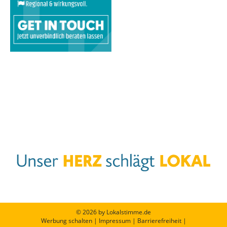
© 2026 by Lokalstimme.de
Werbung schalten
|
Impressum
|
Barrierefreiheit
|