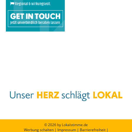
© 2026 by Lokalstimme.de
Werbung schalten
|
Impressum
|
Barrierefreiheit
|