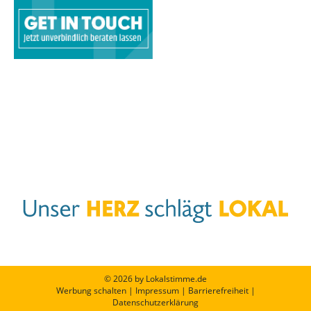
© 2026 by Lokalstimme.de
Werbung schalten
|
Impressum
|
Barrierefreiheit
|
Datenschutzerklärung