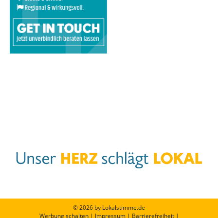
© 2026 by Lokalstimme.de
Werbung schalten
|
Impressum
|
Barrierefreiheit
|