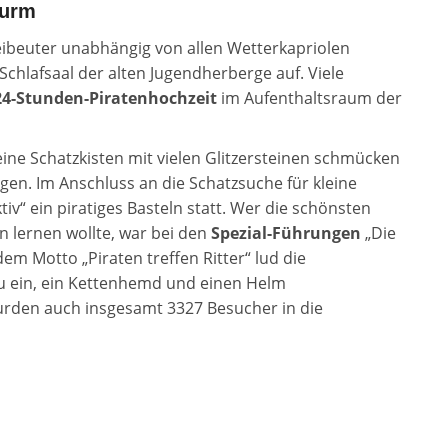
turm
eibeuter unabhängig von allen Wetterkapriolen
Schlafsaal der alten Jugendherberge auf. Viele
24-Stunden-Piratenhochzeit
im Aufenthaltsraum der
eine Schatzkisten mit vielen Glitzersteinen schmücken
en. Im Anschluss an die Schatzsuche für kleine
v“ ein piratiges Basteln statt. Wer die schönsten
lernen wollte, war bei den
Spezial-Führungen
„Die
em Motto „Piraten treffen Ritter“ lud die
zu ein, ein Kettenhemd und einen Helm
urden auch insgesamt 3327 Besucher in die