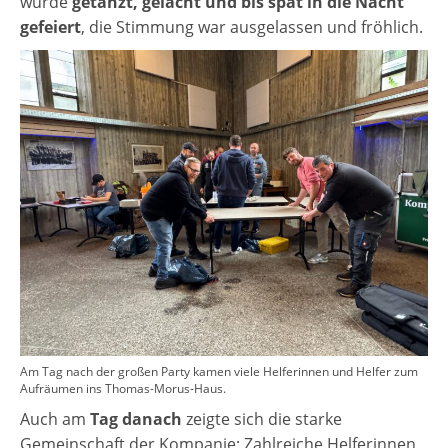
wurde
getanzt, gelacht und bis spät in die Nacht
gefeiert
, die Stimmung war ausgelassen und fröhlich.
Am Tag nach der großen Party kamen viele Helferinnen und Helfer zum
Aufräumen ins Thomas-Morus-Haus.
Auch am
Tag danach
zeigte sich die starke
Gemeinschaft der Kompanie: Zahlreiche Helferinnen